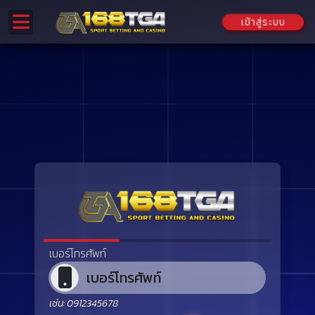
เข้าสู่ระบบ
เบอร์โทรศัพท์
เช่น: 0912345678